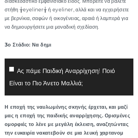
διασκεδαστικό εμφανισιακό είδος. Μπορείτε να βάλετε
στήθη ╁eyeliner╁ ή eyeliner, αλλά και να εγχειρήσετε
με βερνίκια, σαφών ή οικογένειας, αραιά ή λαμπερά για
να δημιουργήσετε μια μοναδική σχεδίαση.
3ο Στάδιο: Να δημι
Ας πάμε Παιδική Αναρρίχηση! Ποιό
Είναι το Πιο Άνετο Μαλλιά;
Η εποχή της ναυλωμένης σκηνής έρχεται, και μαζί
μας η εποχή της παιδικής αναρρίχησης. Ορισμένες
ομορφιές το λένε με μεγάλη έκλειση, αναζητώντας
την ευκαιρία νακατεβούν σε μια λευκή χαρτανομ