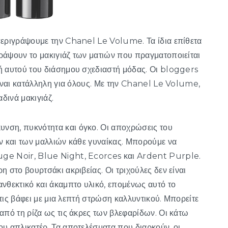
περιγράψουμε την Chanel Le Volume. Τα ίδια επίθετα
ράψουν το μακιγιάζ των ματιών που πραγματοποιείται
ή αυτού του διάσημου σχεδιαστή μόδας. Οι bloggers
είναι κατάλληλη για όλους. Με την Chanel Le Volume,
δινά μακιγιάζ.
νση, πυκνότητα και όγκο. Οι αποχρώσεις του
ών και των μαλλιών κάθε γυναίκας. Μπορούμε να
uge Noir, Blue Night, Ecorces και Ardent Purple.
 στο βουρτσάκι ακριβείας. Οι τριχούλες δεν είναι
νθεκτικό και άκαμπτο υλικό, επομένως αυτό το
 τις βάφει με μια λεπτή στρώση καλλυντικού. Μπορείτε
από τη ρίζα ως τις άκρες των βλεφαρίδων. Οι κάτω
ου απλικατέρ. Τα αποτελέσματα που διαρκούν, οι