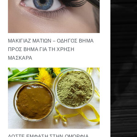
ΜΑΚΙΓΙΆΖ ΜΑΤΙΏΝ – ΟΔΗΓΌΣ ΒΉΜΑ
ΠΡΟΣ ΒΉΜΑ ΓΙΑ ΤΗ ΧΡΉΣΗ
ΜΆΣΚΑΡΑ
ΔΏΣΤΕ ΈΜΦΑΣΗ ΣΤΗΝ ΟΜΟΡΦΙΆ