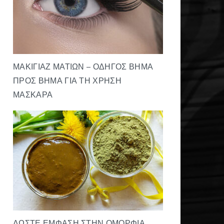
ΜΑΚΙΓΙΆΖ ΜΑΤΙΏΝ – ΟΔΗΓΌΣ ΒΉΜΑ
ΠΡΟΣ ΒΉΜΑ ΓΙΑ ΤΗ ΧΡΉΣΗ
ΜΆΣΚΑΡΑ
ΔΏΣΤΕ ΈΜΦΑΣΗ ΣΤΗΝ ΟΜΟΡΦΙΆ